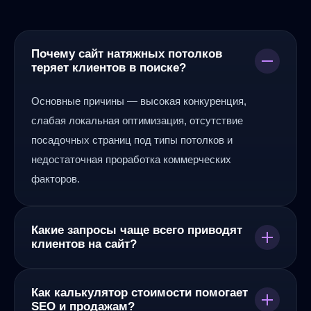
За 5 месяцев активной работы проект совершил
мощный рывок и показал отличную динамику
роста:
Почему сайт натяжных потолков
теряет клиентов в поиске?
Количество подтвержденных обращений
Основные причины — высокая конкуренция,
увеличилось более чем в 8 раз — с
слабая локальная оптимизация, отсутствие
начальной 31 заявки до 265 заявок в месяц.
посадочных страниц под типы потолков и
недостаточная проработка коммерческих
В топ-10 поисковых систем прочно
факторов.
закрепились 39 целевых коммерческих
запросов, которые стабильно приводят самую
Какие запросы чаще всего приводят
горячую аудиторию.
клиентов на сайт?
Поисковая оптимизация стала одним из
Наиболее конверсионными являются запросы:
Как калькулятор стоимости помогает
главных и наиболее выгодных каналов
«натяжные потолки под ключ», «матовые потолки»,
SEO и продажам?