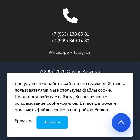
реальных выполненных работ и понятные
формы для вызова замерщика.
Технические доработки и ускорение сайта.
+7 (963) 138 85 81
Код ресурса был полностью очищен от
+7 (909) 349 14 80
программных ошибок, дублей страниц и
WhatsApp • Telegram
мусорных скриптов, мешавших нормальной
индексации. Мы значительно увеличили
© 2007-2026 Студия Аксиома
скорость загрузки сайта на мобильных
Политика конфиденциальности
Для улучшения работы сайта и его взаимодействия с
устройствах, так как именно со смартфонов
пользователями мы используем файлы cookie.
ООО ИР «Студия Аксиома»
Продолжая работу с сайтом, Вы разрешаете
пользователи чаще всего ищут локальные
использование cookie-файлов. Вы всегда можете
ИНН: 0274986716
услуги по ремонту. Если вашему бизнесу
отключить файлы cookie в настройках Вашего
тоже требуется детальный технический
КПП: 027401001
браузера.
Принять
аудит, профессиональная
сео раскрутка
и
ОГРН: 1240200013250
комплексное
сео продвижение
, вы всегда