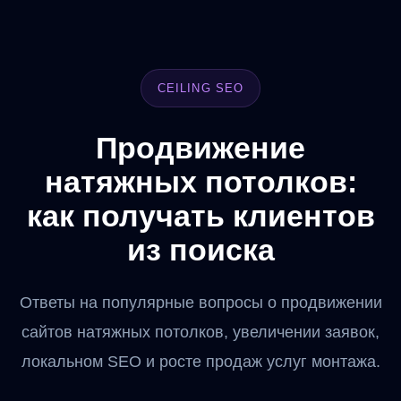
Рынок Уфы в этой нише перегрет, конкуренция
огромная, а стоимость клика в контекстной
рекламе стабильно росла, из-за чего привлекать
CEILING SEO
клиентов становилось нерентабельно.
Продвижение
Перед нашей командой стояла четкая задача —
натяжных потолков:
вывести сайт в топ поисковых систем Яндекса и
как получать клиентов
Google по ключевым коммерческим запросам,
исправить технические ошибки, улучшить
из поиска
продающие качества посадочных страниц и
запустить масштабное продвижение сайта
Ответы на популярные вопросы о продвижении
натяжных потолков в Уфе.
сайтов натяжных потолков, увеличении заявок,
локальном SEO и росте продаж услуг монтажа.
2. Результаты