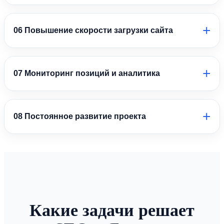
Повышаем доверие к сайту за счет улучшения контактной
информации, страниц услуг, преимуществ компании, отзывов и
+
06 Повышение скорости загрузки сайта
других коммерческих элементов.
Оптимизируем производительность сайта, уменьшаем время
загрузки страниц и повышаем удобство использования на
+
07 Мониторинг позиций и аналитика
компьютерах и мобильных устройствах.
Регулярно отслеживаем позиции сайта в Яндексе, анализируем
посещаемость, поведение пользователей и эффективность
+
08 Постоянное развитие проекта
выполненных работ.
Постоянно улучшаем сайт, внедряем новые рекомендации,
расширяем структуру и адаптируем стратегию продвижения под
изменения алгоритмов Яндекса.
Какие задачи решает