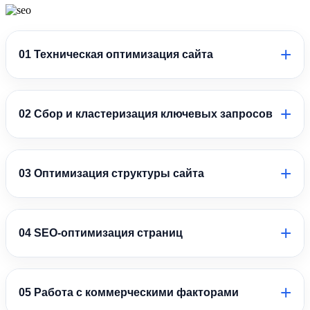
+
01 Техническая оптимизация сайта
Исправляем технические ошибки, устраняем дубли страниц,
настраиваем индексацию и выполняем работы, которые
+
02 Сбор и кластеризация ключевых запросов
помогают сайту корректно ранжироваться в Яндексе.
Подбираем поисковые запросы, анализируем спрос
пользователей и распределяем ключевые слова по страницам
+
03 Оптимизация структуры сайта
сайта для эффективного продвижения.
Прорабатываем структуру разделов и навигацию сайта, чтобы
пользователям было удобно находить информацию, а
+
04 SEO-оптимизация страниц
поисковым системам — индексировать страницы.
Оптимизируем заголовки, мета-теги, тексты, изображения и
внутреннюю перелинковку для повышения релевантности
+
05 Работа с коммерческими факторами
страниц в поиске Яндекса.