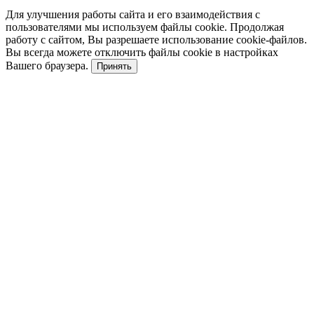
поэтому успешное продвижение в Яндексе требует
Для улучшения работы сайта и его взаимодействия с
комплексного подхода, который объединяет
пользователями мы используем файлы cookie. Продолжая
работу с сайтом, Вы разрешаете использование cookie-файлов.
техническую оптимизацию, создание качественного
Вы всегда можете отключить файлы cookie в настройках
Вашего браузера.
Принять
контента и постоянное улучшение пользовательского
опыта.
Первые шаги для начальной индексации
Продвижение сайта
начинается с его правильной
подготовки к индексации. Даже качественный ресурс
не сможет получать поисковый трафик, если страницы
недоступны для поисковых роботов или содержат
технические ошибки.
На первом этапе необходимо настроить файл
robots.txt, который определяет правила сканирования