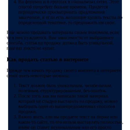
На форумах и в группах в социальных сетях. Этот
способ потребует больше времени. Придется
периодически просматривать предложения
заказчиков, и если есть желающие купить тексты по
определенной тематике, то предложить им свои.
Еще можно продавать материалы своим знакомым, если
те в них нуждаются. Вне зависимости от выбранного
способа, статья на продажу должна быть уникальной,
плагиат никто не купит.
Как продать статью в интернете
Прежде чем начать продажу своего контента в интернете,
стоит знать некоторые нюансы:
Текст должен быть уникальным, читабельным,
полезным, структурированным, без ошибок.
После того, как вы написали такой материал,
который не стыдно выставить на продажу, можно
выбирать один из вышепредложенных способов
продажи.
Важно знать, ели вы продаете текст на бирже или
каком-то сайте, то его нельзя выставлять полностью,
иначе он станет неуникальным или его просто