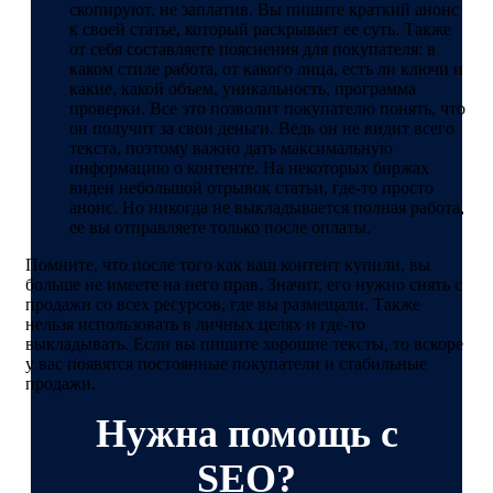
скопируют, не заплатив. Вы пишите краткий анонс
к своей статье, который раскрывает ее суть. Также
от себя составляете пояснения для покупателя: в
каком стиле работа, от какого лица, есть ли ключи и
какие, какой объем, уникальность, программа
проверки. Все это позволит покупателю понять, что
он получит за свои деньги. Ведь он не видит всего
текста, поэтому важно дать максимальную
информацию о контенте. На некоторых биржах
виден небольшой отрывок статьи, где-то просто
анонс. Но никогда не выкладывается полная работа,
ее вы отправляете только после оплаты.
Помните, что после того как ваш контент купили, вы
больше не имеете на него прав. Значит, его нужно снять с
продажи со всех ресурсов, где вы размещали. Также
нельзя использовать в личных целях и где-то
выкладывать. Если вы пишите хорошие тексты, то вскоре
у вас появятся постоянные покупатели и стабильные
продажи.
Нужна помощь с
SEO?