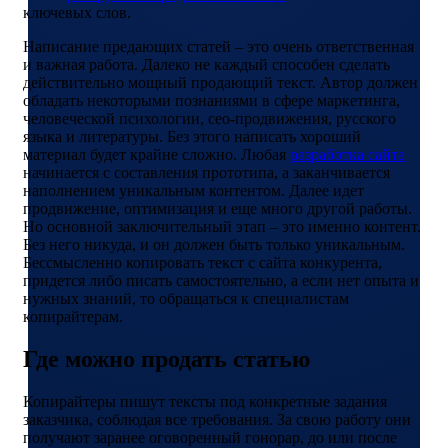
ключевых слов.
Написание предающих статей – это очень ответственная
и важная работа. Далеко не каждый способен сделать
действительно мощный продающий текст. Автор должен
обладать некоторыми познаниями в сфере маркетинга,
человеческой психологии, сео-продвижения, русского
языка и литературы. Без этого написать хороший
материал будет крайне сложно. Любая
разработка сайта
начинается с составления прототипа, а заканчивается
наполнением уникальным контентом. Далее идет
продвижение, оптимизация и еще много другой работы.
Но основной заключительный этап – это именно контент.
Без него никуда, и он должен быть только уникальным.
Бессмысленно копировать текст с сайта конкурента,
придется либо писать самостоятельно, а если нет опыта и
нужных знаний, то обращаться к специалистам
копирайтерам.
Где можно продать статью
Копирайтеры пишут тексты под конкретные задания
заказчика, соблюдая все требования. За свою работу они
получают заранее оговоренный гонорар, до или после