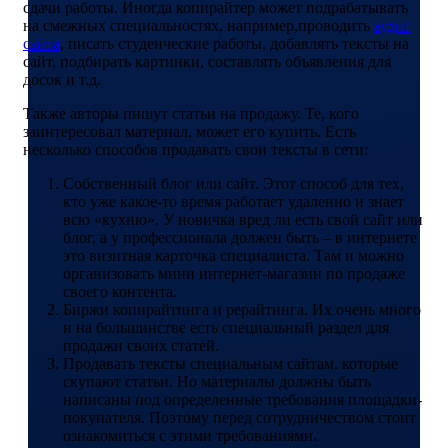
сдачи работы. Иногда копирайтер может подрабатывать
на смежных специальностях, например,проводить
аудит
сайта
, писать студенческие работы, добавлять тексты на
сайт, подбирать картинки, составлять объявления для
досок и т.д.
Также авторы пишут статьи на продажу. Те, кого
заинтересовал материал, может его купить. Есть
несколько способов продавать свои тексты в сети:
Собственный блог или сайт. Этот способ для тех,
кто уже какое-то время работает удаленно и знает
всю «кухню». У новичка вред ли есть свой сайт или
блог, а у профессионала должен быть – в интернете
это визитная карточка специалиста. Там и можно
организовать мини интернет-магазин по продаже
своего контента.
Биржи копирайтинга и рерайтинга. Их очень много
и на большинстве есть специальный раздел для
продажи своих статей.
Продавать тексты специальным сайтам, которые
скупают статьи. Но материалы должны быть
написаны под определенные требования площадки-
покупателя. Поэтому перед сотрудничеством стоит
ознакомиться с этими требованиями.