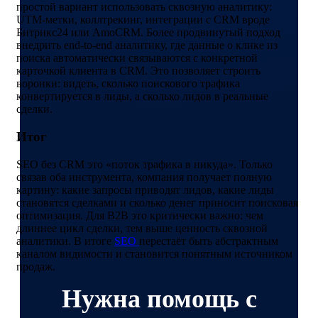
простой вариант использовать сквозную аналитику:
UTM-метки, коллтрекинг, интеграции с CRM вроде
Битрикс24 или AmoCRM. Более продвинутый подход
внедрить end-to-end аналитику, где данные о клике из
поиска автоматически связываются с конкретной
карточкой клиента в CRM. Это позволяет строить
воронки: видеть, сколько поискового трафика
конвертируется в лиды, а сколько лидов в реальные
сделки.
Итог
SEO без CRM это «поток трафика в никуда». Только
связав оба инструмента, компания получает полную
картину: какие запросы приводят лидов, какие лиды
становятся сделками и сколько денег приносит поисковая
оптимизация. Для B2B это критически важно: чем
длиннее цикл сделки, тем выше ценность сквозной
аналитики. В итоге
SEO
перестаёт быть абстрактным
каналом видимости и становится понятным источником
продаж.
Нужна помощь с