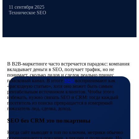
11 сентября 2025
Техническое SEO
В B2B-маркетинге часто встречается парадокс: компания
вкладывает деньги в SEO, получает трафик, но не
понимает, сколько лидов и сделок реально принес
поисковый канал. В итоге
SEO
воспринимают как
«расходную статью», хотя оно может быть самым
рентабельным источником клиентов. Чтобы этого
избежать, нужно связать SEO и CRM: тогда каждый
посетитель из поиска превращается в измеримый
показатель лид, сделка, доход.
SEO без CRM это полкартины
Когда сайт выводят в топ по ключам, метрики обычно
ограничиваются показами, кликами и позициями. Но