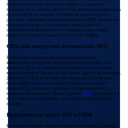
бизнесу нужны не «красивые цифры», а заявки и
продажи. Если связать SEO с CRM, можно отследить весь
путь клиента: от запроса в поиске до подписанного
договора. Например, менеджер видит в CRM, что сделка
пришла по запросу «поставщик промышленного
оборудования Челябинск» и понимает, какие ключи
приносят деньги, а какие гонят пустой трафик.
CRM как инструмент оптимизации SEO
Правильно настроенная интеграция помогает
маркетологу видеть не просто количество лидов, а их
качество. Ведь не каждый лид одинаково ценен: один
клиент принесёт сделку на 100 тысяч, другой на миллион.
Данные из CRM позволяют распределять SEO-бюджет
более эффективно: усиливать те запросы, которые
приводят к «дорогим» сделкам, и сокращать работу с
нецелевыми ключами. Таким образом
SEO
превращается
не в «гонку за позициями», а в стратегический канал
продаж.
Практическая связка SEO и CRM
Реализовать связку можно разными способами. Самый