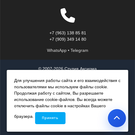
+7 (963) 138 85 81
+7 (909) 349 14 80
WhatsApp • Telegram
© 2007-2026 Студия Аксиома
Политика конфиденциальности
Для улучшения работы сайта и его взаимодействия с
пользователями мы используем файлы cookie.
ООО ИР «Студия Аксиома»
Продолжая работу с сайтом, Вы разрешаете
использование cookie-файлов. Вы всегда можете
ИНН: 0274986716
отключить файлы cookie в настройках Вашего
КПП: 027401001
браузера.
Принять
ОГРН: 1240200013250