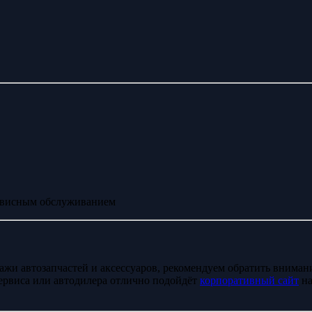
ервисным обслуживанием
дажи автозапчастей и аксессуаров, рекомендуем обратить внима
сервиса или автодилера отлично подойдёт
корпоративный сайт
на