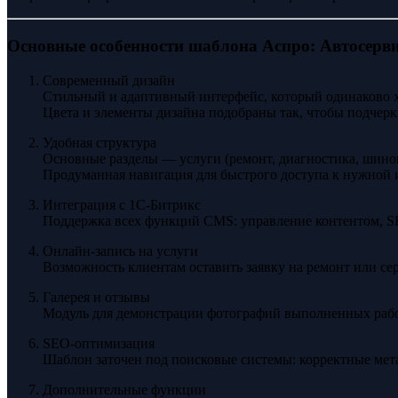
Основные особенности шаблона Аспро: Автосерв
Современный дизайн
Стильный и адаптивный интерфейс, который одинаково х
Цвета и элементы дизайна подобраны так, чтобы подчерк
Удобная структура
Основные разделы — услуги (ремонт, диагностика, шиномо
Продуманная навигация для быстрого доступа к нужной
Интеграция с 1С-Битрикс
Поддержка всех функций CMS: управление контентом, SE
Онлайн-запись на услуги
Возможность клиентам оставить заявку на ремонт или сер
Галерея и отзывы
Модуль для демонстрации фотографий выполненных рабо
SEO-оптимизация
Шаблон заточен под поисковые системы: корректные мета-
Дополнительные функции