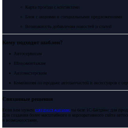
Карта проезда с контактами
Блок с акциями и специальными предложениями
Возможность добавления новостей и статей
Кому подходит шаблон?
Автосервисам
Шиномонтажам
Автомастерским
Компаниям по продаже автозапчастей и аксессуаров с с
Связанные решения
Если вам нужен
интернет-магазин
на базе 1С-Битрикс для про
Для создания более масштабного и корпоративного сайта авто
и возможностями.