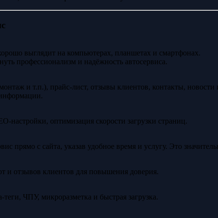
ис
орошо выглядит на компьютерах, планшетах и смартфонах.
нуть профессионализм и надёжность автосервиса.
нтаж и т.п.), прайс-лист, отзывы клиентов, контакты, новости 
 информации.
O-настройки, оптимизация скорости загрузки страниц.
вис прямо с сайта, указав удобное время и услугу. Это значите
т и отзывов клиентов для повышения доверия.
теги, ЧПУ, микроразметка и быстрая загрузка.