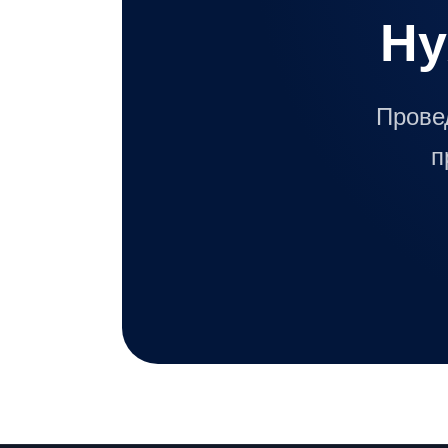
Ну
Прове
п