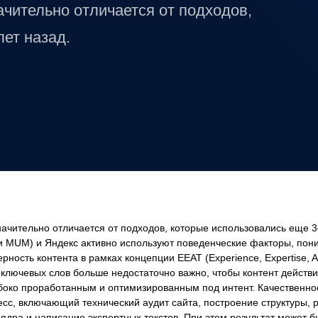
чительно отличается от подходов,
ет назад.
ачительно отличается от подходов, которые использовались еще 3–
 MUM) и Яндекс активно используют поведенческие факторы, пони
ность контента в рамках концепции EEAT (Experience, Expertise, Aut
я ключевых слов больше недостаточно важно, чтобы контент действ
убоко проработанным и оптимизированным под интент. Качественно
сс, включающий технический аудит сайта, построение структуры, р
 ядра и написание экспертных текстов. При этом результат может б