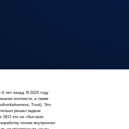
5 лет назад. В 2025 году
мание контекста, а также
horitativeness, Trust). Это
ительно решал задачи
е SEO это не «быстрая
азработку логики внутренних
ыть не мгновенным, но он