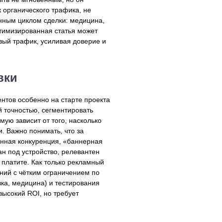
 органического трафика, не
инным циклом сделки: медицина,
птимизированная статья может
вый трафик, усиливая доверие и
вки
нтов особенно на старте проекта
й точностью, сегментировать
ую зависит от того, насколько
и. Важно понимать, что за
енная конкуренция, «баннерная
ан под устройство, релевантен
ы платите. Как только рекламный
аний с чётким ограничением по
вка, медицина) и тестирования
высокий ROI, но требует