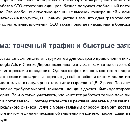
работав SEO-стратегию один раз, бизнес получает стабильный поток
а. Это особенно актуально для ниш с высокой конкуренцией и дл
вательные продукты, IT. Преимущество в том, что одна грамотно о
ополнительных вложений. SEO также помогает накапливать брендо
ама: точечный трафик и быстрые зая
 остаётся важнейшим инструментом для быстрого привлечения клие
Google Ads и Яндекс Директ позволяют запускать кампании с высоко
, интересам и поведению. Однако эффективность контекста напрям
аголовков и посадочных страниц до call-to-action и систем аналитик
мость клика в популярных тематиках выросла в 1,5–2 раза. Повыш
екламе требуют высокой точности: лендинг должен быть адаптиров
ерия. Важно также учитывать, что контекст работает только пока в
 и поток заявок. Поэтому контекстная реклама идеальна для камп
локального бизнеса, услуг с моментальным спросом (ремонт, доста
таргетингом и динамическими объявлениями контекст может давать 
ции.