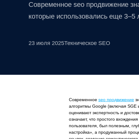
Современное seo продвижение зна
которые использовались еще 3–5 л
23 июля 2025
Техническое SEO
Современное
seo продвижение
зн
алгоритмы Google (включая SGE и
оценивают экспертность и достовер
означает, что простого вхождени
пользователя, был полезным, гл
настройка», а продуманный проце
ссылок, создание семантического