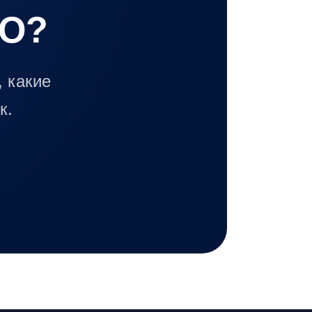
EO?
 какие
к.